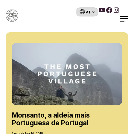
YouTube
Faceboo
Insta
Escolha
um
Search
idioma
Skip
to
content
Monsanto, a aldeia mais
Portuguesa de Portugal
1 minute
Jan 14, 2018