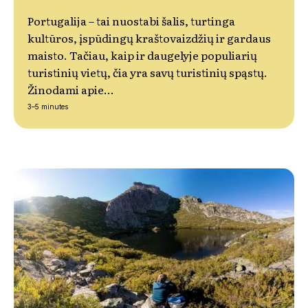
Portugalija – tai nuostabi šalis, turtinga
kultūros, įspūdingų kraštovaizdžių ir gardaus
maisto. Tačiau, kaip ir daugelyje populiarių
turistinių vietų, čia yra savų turistinių spąstų.
Žinodami apie…
3–5 minutes