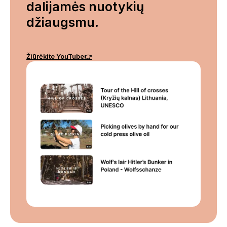
dalijamės nuotykių
džiaugsmu.
Žiūrėkite YouTube👉