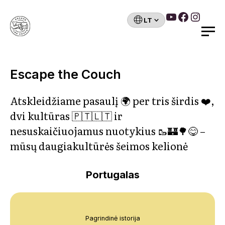
YouTube
Faceboo
Insta
Pasirinkite
kalbą
Search
Skip
to
Escape the Couch
content
Atskleidžiame pasaulį 🌍 per tris širdis ❤️️,
dvi kultūras 🇵🇹🇱🇹 ir
nesuskaičiuojamus nuotykius 🥾🏰🌳😋 –
mūsų daugiakultūrės šeimos kelionė
Portugalas
Pagrindinė istorija