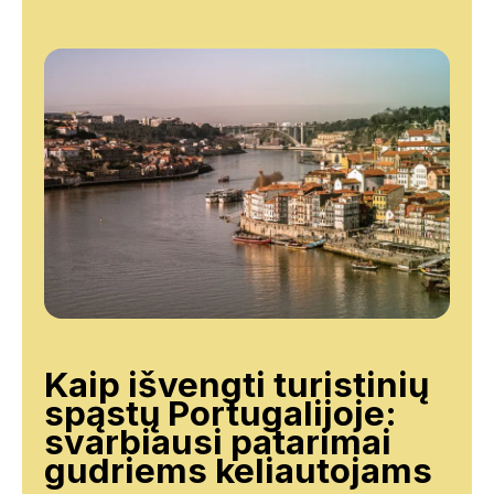
Kaip išvengti turistinių
spąstų Portugalijoje:
svarbiausi patarimai
gudriems keliautojams