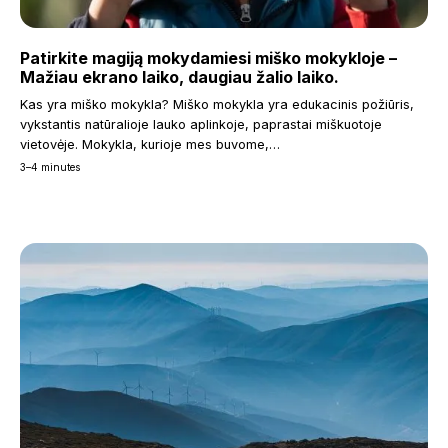
Patirkite magiją mokydamiesi miško mokykloje –
Mažiau ekrano laiko, daugiau žalio laiko.
Kas yra miško mokykla? Miško mokykla yra edukacinis požiūris,
vykstantis natūralioje lauko aplinkoje, paprastai miškuotoje
vietovėje. Mokykla, kurioje mes buvome,…
3–4 minutes