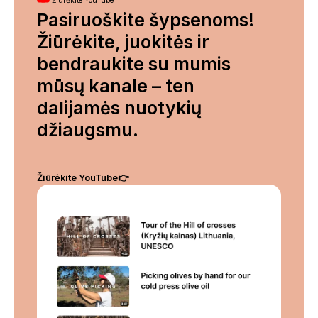
Pasiruoškite šypsenoms!
Žiūrėkite, juokitės ir
bendraukite su mumis
mūsų kanale – ten
dalijamės nuotykių
džiaugsmu.
Žiūrėkite YouTube👉