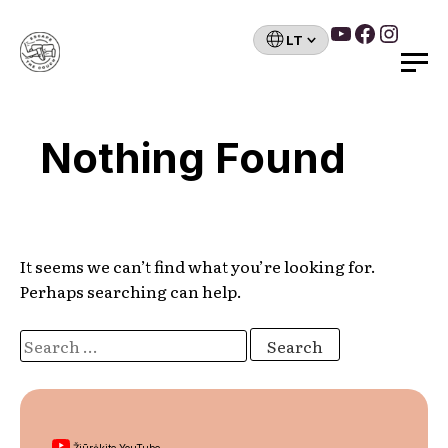
YouTube
Faceboo
Insta
Pasirinkite
kalbą
Search
Skip
to
Nothing Found
content
It seems we can’t find what you’re looking for.
Perhaps searching can help.
Search
for:
Žiūrėkite YouTube