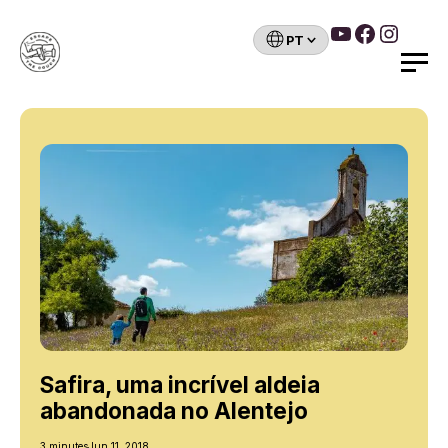
YouTube
Faceboo
Insta
Escolha
um
Search
idioma
Skip
to
content
Safira, uma incrível aldeia
abandonada no Alentejo
3 minutes
Jun 11, 2018