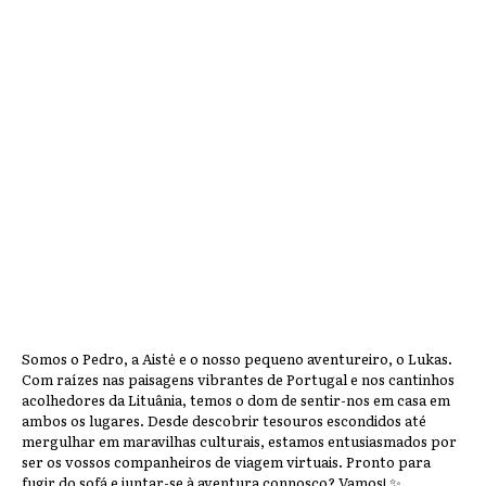
Somos o Pedro, a Aistė e o nosso pequeno aventureiro, o Lukas.
Com raízes nas paisagens vibrantes de Portugal e nos cantinhos
acolhedores da Lituânia, temos o dom de sentir-nos em casa em
ambos os lugares. Desde descobrir tesouros escondidos até
mergulhar em maravilhas culturais, estamos entusiasmados por
ser os vossos companheiros de viagem virtuais. Pronto para
fugir do sofá e juntar-se à aventura connosco? Vamos! ✨